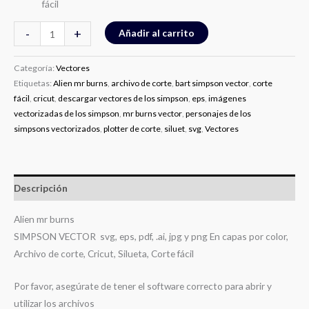
fácil
-
+
Añadir al carrito
Categoría:
Vectores
Etiquetas:
Alien mr burns
,
archivo de corte
,
bart simpson vector
,
corte
fácil
,
cricut
,
descargar vectores de los simpson
,
eps
,
imágenes
vectorizadas de los simpson
,
mr burns vector
,
personajes de los
simpsons vectorizados
,
plotter de corte
,
siluet
,
svg
,
Vectores
Descripción
Alien mr burns
SIMPSON VECTOR svg, eps, pdf, .ai, jpg y png En capas por color,
Archivo de corte, Cricut, Silueta, Corte fácil
Por favor, asegúrate de tener el software correcto para abrir y
utilizar los archivos