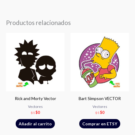
Productos relacionados
El
El
El
El
precio
precio
precio
precio
original
actual
original
actual
era:
es:
era:
es:
$1.
$0.
$1.
$0.
Rick and Morty Vector
Bart Simpson VECTOR
Vectores
Vectores
$
1
$
0
$
1
$
0
Añadir al carrito
Comprar en ETSY