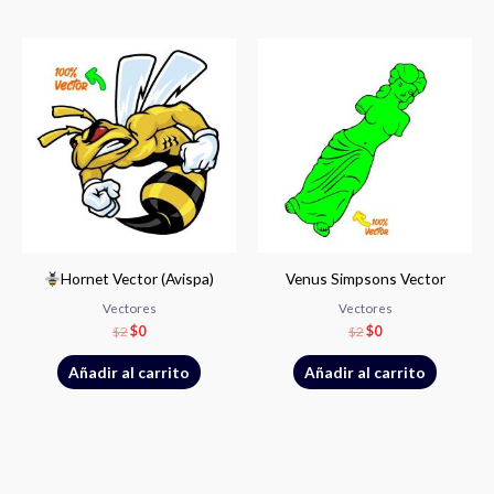
El
El
El
El
precio
precio
precio
precio
original
actual
original
actual
era:
es:
era:
es:
$2.
$0.
$2.
$0.
Hornet Vector (Avispa)
Venus Simpsons Vector
Vectores
Vectores
$
2
$
0
$
2
$
0
Añadir al carrito
Añadir al carrito