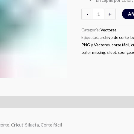
En capas por color, 
-
+
Añ
Categoría:
Vectores
Etiquetas:
archivo de corte
,
bo
PNG y Vectores
,
corte fácil
,
c
señor missing
,
siluet
,
spongebo
corte, Cricut, Silueta, Corte fácil