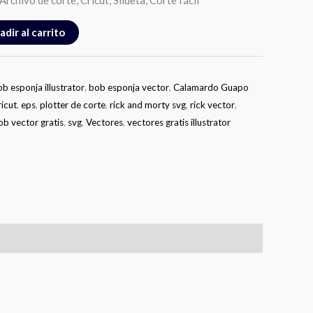
Archivo de corte, Cricut, Silueta, Corte fácil
adir al carrito
b esponja illustrator
,
bob esponja vector
,
Calamardo Guapo
ricut
,
eps
,
plotter de corte
,
rick and morty svg
,
rick vector
,
b vector gratis
,
svg
,
Vectores
,
vectores gratis illustrator