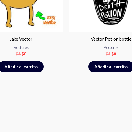
Jake Vector
Vector Potion bottle
Vectores
Vectores
$
1
$
0
$
1
$
0
Añadir al carrito
Añadir al carrito