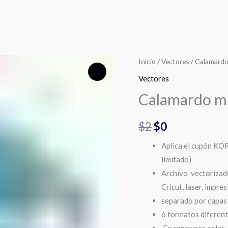
Calamardo
Inicio
/
Vectores
/ Calamardo
El
El
missing
Vectores
precio
precio
cantidad
Calamardo mi
original
actual
$
2
$
0
era:
es:
Aplica el cupón KO
$2.
$0.
limitado)
Archivo vectorizado 
Cricut, laser, impres
separado por capas 
6 formatos difere