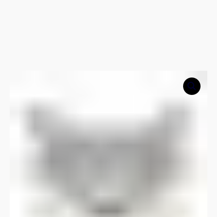
Mariposa
tigre
Vector
cantidad