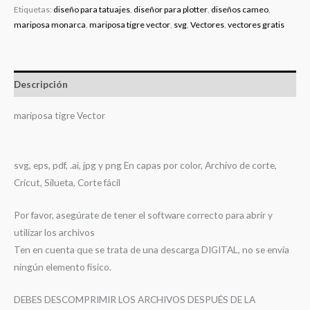
Etiquetas:
diseño para tatuajes
,
diseñor para plotter
,
diseños cameo
,
mariposa monarca
,
mariposa tigre vector
,
svg
,
Vectores
,
vectores gratis
Descripción
mariposa tigre Vector
svg, eps, pdf, .ai, jpg y png En capas por color, Archivo de corte,
Cricut, Silueta, Corte fácil
Por favor, asegúrate de tener el software correcto para abrir y
utilizar los archivos
Ten en cuenta que se trata de una descarga DIGITAL, no se envía
ningún elemento físico.
DEBES DESCOMPRIMIR LOS ARCHIVOS DESPUÉS DE LA